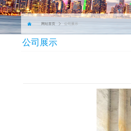
网站首页
ꄲ
公司展示
公司展示