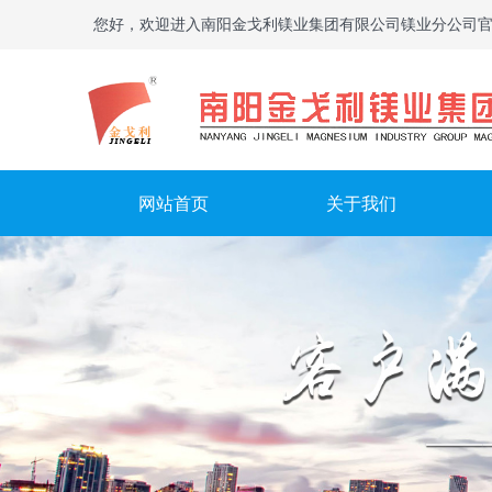
您好，欢迎进入南阳金戈利镁业集团有限公司镁业分公司
网站首页
关于我们