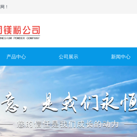
官网！
产品中心
公司展示
新闻中心