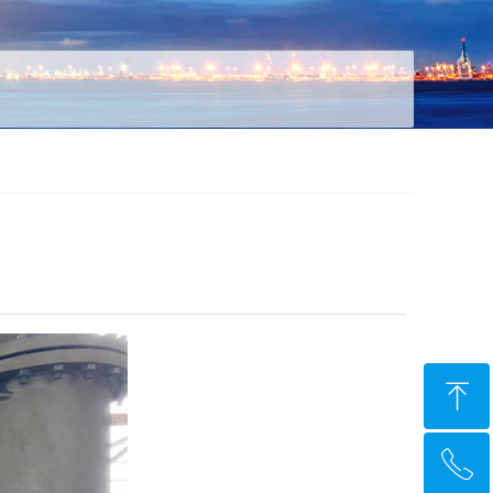
ꁸ
ꂅ
回到顶部