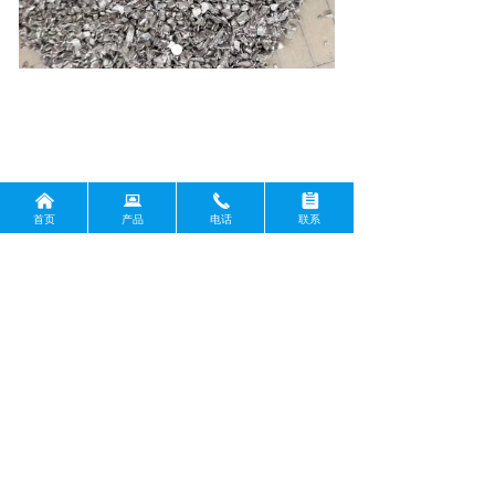
낀
뀵
끅
뀳
首页
产品
电话
联系
前一个：
无
ꄴ
后一个：
无
ꄲ
版权所有：
南阳金戈利镁业集团有限公司镁业分公司
豫ICP备2022012834号-1
本网站由阿里云提供云计算及安全服务
本网站支持
IPv6