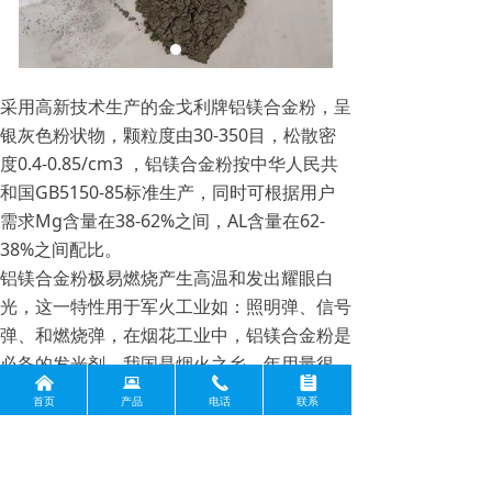
采用高新技术生产的金戈利牌铝镁合金粉，呈
银灰色粉状物，颗粒度由30-350目，松散密
度0.4-0.85/cm3 ，铝镁合金粉按中华人民共
和国GB5150-85标准生产，同时可根据用户
需求Mg含量在38-62%之间，AL含量在62-
38%之间配比。
铝镁合金粉极易燃烧产生高温和发出耀眼白
光，这一特性用于军火工业如：照明弹、信号
弹、和燃烧弹，在烟花工业中，铝镁合金粉是
必备的发光剂，我国是烟火之乡，年用量很
낀
뀵
끅
뀳
大。铝镁合金粉化学性质活泼，在冶金工业中
首页
产品
电话
联系
多被用做脱氧剂、助燃剂、净化剂等。在耐火
材料及化工业中也有广泛的应用。